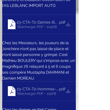
l'AS LEBLANC IMPORT AUTO.
23-CTA-T2-Dames-BRUT
.pdf
Télécharger PDF • 104KB
Chez les Messieurs, les joueurs de la 
Jonchère n'ont pas laissé de place et 
n'ont laissé personne y grimpé. C'est 
Mathieu BOULERY qui s'impose avec un 
magnifique 76 relayant à 5 et 6 coups 
ses compère Mustapha DAHMANI et 
Damien MOREAU.
23-CTA-T2-Hommes-BRUT
.pdf
Télécharger PDF • 115KB
Chez les dames en Net Carine 