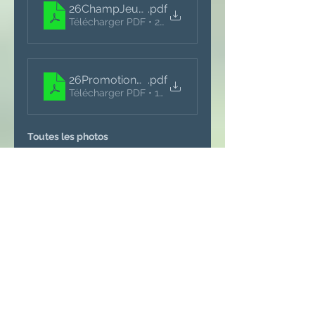
26ChampJeunesResultatsT4StLazare-Index
.pdf
Télécharger PDF • 254KB
26PromotionCupResultatsT4StLazare-Index
.pdf
Télécharger PDF • 121KB
Toutes les photos