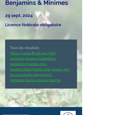
Benjamins & Minimes
29 sept. 2024
Licence fédérale obligatoire
Tous les résultats 
https://www.ffgolf.org/golf-
amateur/jeunes/calendrier-
resultats/grands-prix-
jeunes/2024/grand-prix-jeunes-de-
la-porcelaine-benjamins-
minimes/page-scores-tournoi
Previous