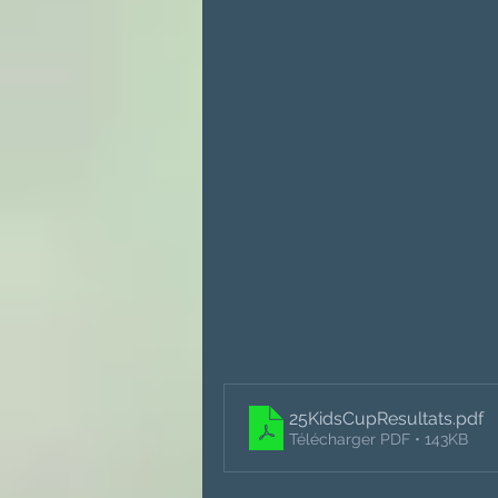
25KidsCupResultats
.pdf
Télécharger PDF • 143KB