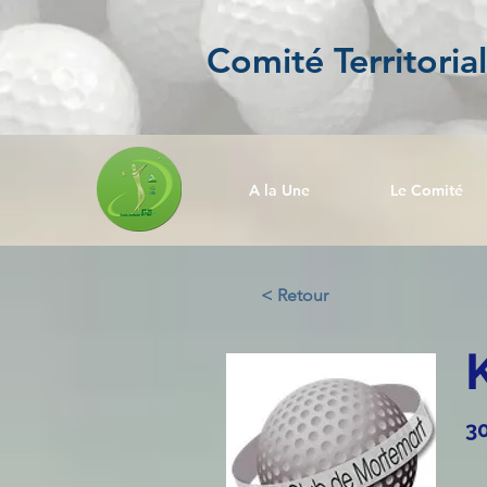
Comité Territoria
A la Une
Le Comité
< Retour
3