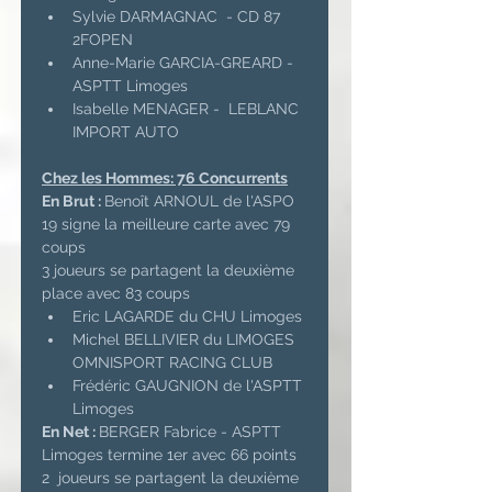
Sylvie DARMAGNAC  - CD 87 
2FOPEN
Anne-Marie GARCIA-GREARD - 
ASPTT Limoges
Isabelle MENAGER -  LEBLANC 
IMPORT AUTO 
Chez les Hommes: 76 Concurrents
En Brut : 
Benoît ARNOUL de l'ASPO 
19 signe la meilleure carte avec 79 
coups
3 joueurs se partagent la deuxième 
place avec 83 coups
Eric LAGARDE du CHU Limoges
Michel BELLIVIER du LIMOGES 
OMNISPORT RACING CLUB
Frédéric GAUGNION de l'ASPTT 
Limoges
En Net : 
BERGER Fabrice - ASPTT 
Limoges termine 1er avec 66 points
2  joueurs se partagent la deuxième 