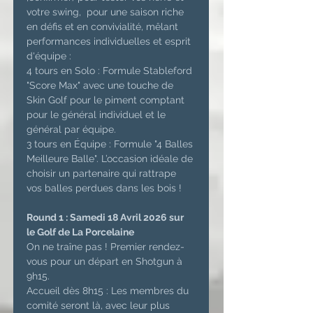
votre swing,  pour une saison riche 
en défis et en convivialité, mêlant 
performances individuelles et esprit 
d'équipe :
4 tours en Solo : Formule Stableford 
"Score Max" avec une touche de 
Skin Golf pour le piment comptant 
pour le général individuel et le 
général par équipe.
3 tours en Équipe : Formule "4 Balles 
Meilleure Balle". L’occasion idéale de 
choisir un partenaire qui rattrape 
vos balles perdues dans les bois !
Round 1 : Samedi 18 Avril 2026 sur 
le Golf de La Porcelaine
On ne traîne pas ! Premier rendez-
vous pour un départ en Shotgun à 
9h15.
Accueil dès 8h15 : Les membres du 
comité seront là, avec leur plus 