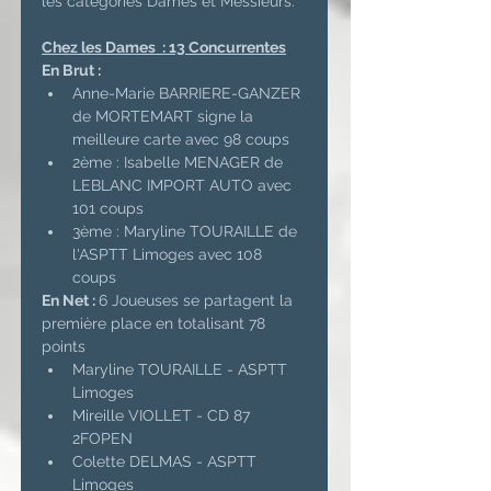
les catégories Dames et Messieurs.
Chez les Dames  : 13 Concurrentes
En Brut : 
Anne-Marie BARRIERE-GANZER 
de MORTEMART signe la 
meilleure carte avec 98 coups
2ème : Isabelle MENAGER de 
LEBLANC IMPORT AUTO avec 
101 coups
3ème : Maryline TOURAILLE de 
l'ASPTT Limoges avec 108 
coups
En Net : 
6 Joueuses se partagent la 
première place en totalisant 78 
points
Maryline TOURAILLE - ASPTT 
Limoges
Mireille VIOLLET - CD 87 
2FOPEN
Colette DELMAS - ASPTT 
Limoges