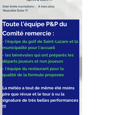
Date limite inscriptions :
8 mars 2023
Nouvelle Date !!!
Toute l'équipe P&P du 
Comité remercie :
- l'équipe du golf de Saint-Lazare et la 
municipalité pour l'accueil
- les bénévoles qui ont préparés les 
départs joueurs et non joueurs
- l'équipe du restaurant pour la 
qualité de la formule proposée
La météo a tout de même été moins 
pire que révue et le tour à vu la 
signature de trés belles performances 
!!!