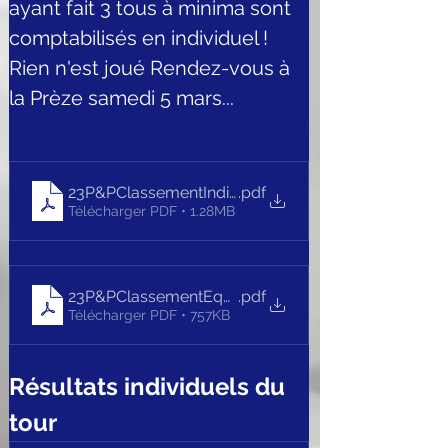
ayant fait 3 tous à minima sont 
comptabilisés en individuel ! 
Rien n'est joué Rendez-vous à 
la Prèze samedi 5 mars...
23P&PClassementIndividuelApresT2_V2
.pdf
Télécharger PDF • 1.28MB
23P&PClassementEquipesApresT2
.pdf
Télécharger PDF • 757KB
Résultats individuels du 
tour