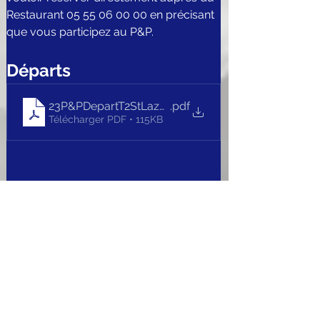
Restaurant 05 55 06 00 00 en précisant 
que vous participez au P&P.
Départs 
23P&PDepartT2StLazareV2
.pdf
Télécharger PDF • 115KB