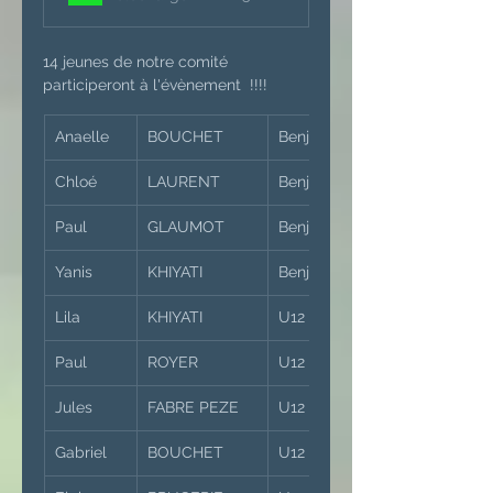
14 jeunes de notre comité 
participeront à l'évènement  !!!! 
Anaelle
BOUCHET
Benjamins Filles
Chloé
LAURENT
Benjamins Filles
Paul
GLAUMOT
Benjamins Garçons
Yanis
KHIYATI
Benjamins Garçons
Lila
KHIYATI
U12 Filles
Paul
ROYER
U12 Garçons
Jules
FABRE PEZE
U12 Garçons
Gabriel
BOUCHET
U12 Garçons