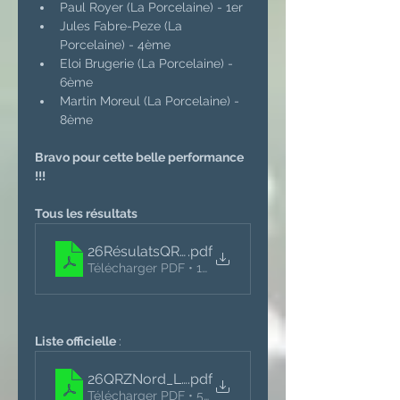
Paul Royer (La Porcelaine) - 1er 
Jules Fabre-Peze (La 
Porcelaine) - 4ème
Eloi Brugerie (La Porcelaine) - 
6ème
Martin Moreul (La Porcelaine) - 
8ème 
Bravo pour cette belle performance 
!!!
Tous les résultats
26RésulatsQRZ-Nord
.pdf
Télécharger PDF • 129KB
Liste officielle 
:
26QRZNord_ListeOfficielle
.pdf
Télécharger PDF • 50KB