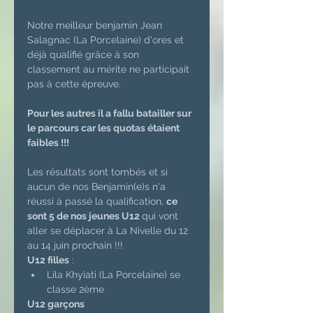
Notre meilleur benjamin Jean 
Salagnac (La Porcelaine) d'ores et 
déjà qualifié grâce à son 
classement au mérite ne participait 
pas à cette épreuve.
Pour les autres il a fallu batailler sur 
le parcours car les quotas étaient 
faibles !!!
Les résultats sont tombés et si 
aucun de nos Benjamin(e)s n'a 
réussi à passé la qualification, 
ce 
sont 5 de nos jeunes U12 
qui vont 
aller se déplacer à La Nivelle du 12 
au 14 juin prochain !!!
U12 filles
 : 
Lila Khyiati (La Porcelaine) se 
classe 2ème 
U12 garçons