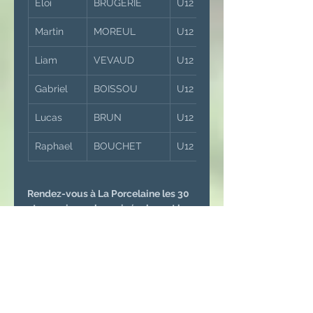
Eloi
BRUGERIE
U12 Garçons
Martin
MOREUL
U12 Garçons
Liam
VEVAUD
U12 Garçons
Gabriel
BOISSOU
U12 Garçons
Lucas
BRUN
U12 Garçons
Raphael
BOUCHET
U12 Garçons
Rendez-vous à La Porcelaine les 30 
et 31 mai pour les voir évoluer et les 
encourager  !!!
Pus d'informations 
www.ligue-golfna.org