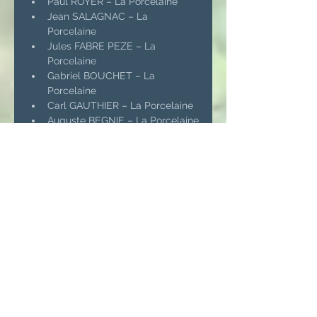
Paul ROYER – La Porcelaine
Jean SALAGNAC – La 
Porcelaine
Jules FABRE PEZE – La 
Porcelaine
Gabriel BOUCHET – La 
Porcelaine
Carl GAUTHIER – La Porcelaine
Auguste BEGNIE – La Porcelaine
Paul BOUGOUIN - Saint-Lazare
Eloi BRUGERIE - Saint-Lazare
Louis BRUN - Saint-Lazare
Noé GIRAUD – La Jonchère
Previous