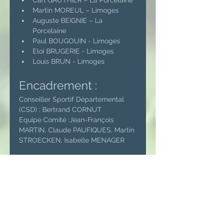
Carl GAUTHIER – La Porcelaine
Martin MOREUL – Limoges
Auguste BEIGNIE – La 
Porcelaine
Paul BOUGOUIN - Limoges
Eloi BRUGERIE - Limoges
Louis BRUN - Limoges
Encadrement :
Conseiller Sportif Départemental 
(CSD) : Bertrand CORNUT
Equipe Comité :Jean-François 
MARTIN, Claude PAUFIQUES, Martin 
STROECKEN, Isabelle MENAGER
Programme :
Ateliers de travail, des jeux par 
équipe et compétition
Déjeuner au Restaurant du Golf 
de Mortemart.