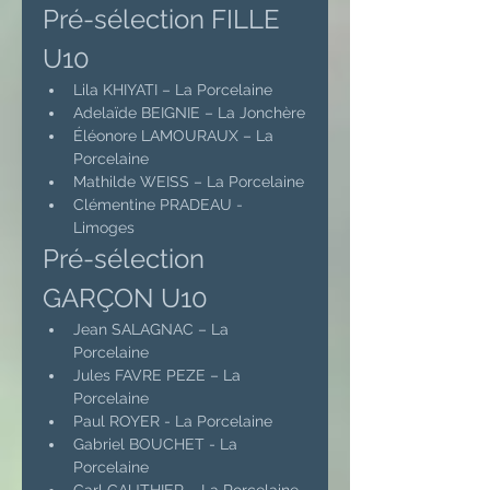
Pré-sélection FILLE 
U10
Lila KHIYATI – La Porcelaine
Adelaïde BEIGNIE – La Jonchère
Éléonore LAMOURAUX – La 
Porcelaine
Mathilde WEISS – La Porcelaine
Clémentine PRADEAU - 
Limoges
Pré-sélection 
GARÇON U10
Jean SALAGNAC – La 
Porcelaine
Jules FAVRE PEZE – La 
Porcelaine
Paul ROYER - La Porcelaine
Gabriel BOUCHET - La 
Porcelaine