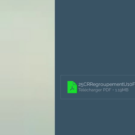
25CRRegroupementU10Fi
Télécharger PDF • 1.19MB