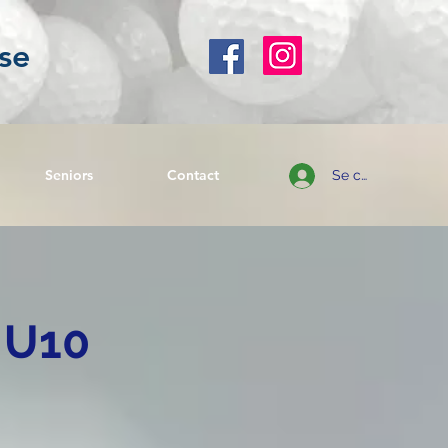
se
Seniors
Contact
Se connecter
 U10