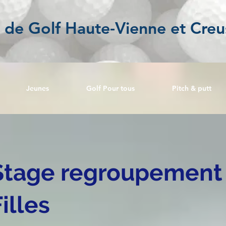
l de Golf Haute-Vienne et Creu
Jeunes
Golf Pour tous
Pitch & putt
Stage regroupement
illes