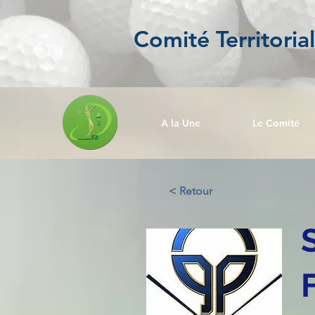
Comité Territoria
A la Une
Le Comité
< Retour
F