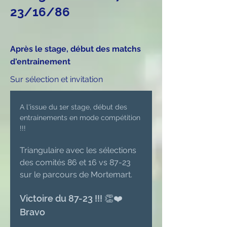
23/16/86
Après le stage, début des matchs
d'entrainement
Sur sélection et invitation
A l'issue du 1er stage, début des 
entrainements en mode compétition 
!!!
Triangulaire avec les sélections 
des comités 86 et 16 vs 87-23 
sur le parcours de Mortemart.
Victoire du 87-23 !!! 👏❤️ 
Bravo