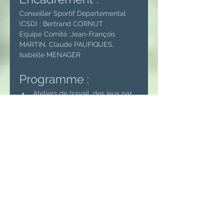
Conseiller Sportif Départemental 
(CSD) : Bertrand CORNUT
Equipe Comité :Jean-François 
MARTIN, Claude PAUFIQUES, 
Isabelle MENAGER
Programme :
Ateliers de travail, des jeux par 
équipe et compétition
Déjeuner au Restaurant du Golf 
de Mortemart.
Rencontre 9 trous Pitch and 
Putt en greensome
Debriefing
rencontre U10 avec le CD16 et le CD86
.pdf
Télécharger PDF • 107KB