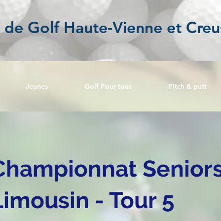
l de Golf Haute-Vienne et Creu
Jeunes
Golf Pour tous
Pitch & putt
Championnat Senior
Limousin - Tour 5