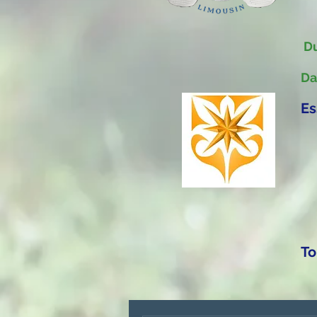
Du
Da
Es
To