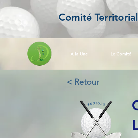
Comité Territoria
A la Une
Le Comité
< Retour