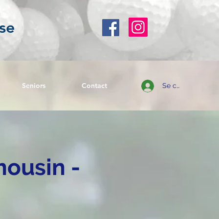
se
Seniors
Contact
Se connecter
mousin -