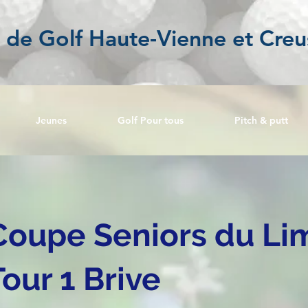
l de Golf Haute-Vienne et Creu
Jeunes
Golf Pour tous
Pitch & putt
Coupe Seniors du Li
Tour 1 Brive