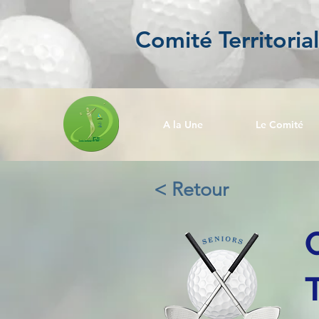
Comité Territoria
A la Une
Le Comité
< Retour