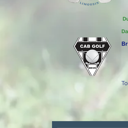
Du
Da
Br
To