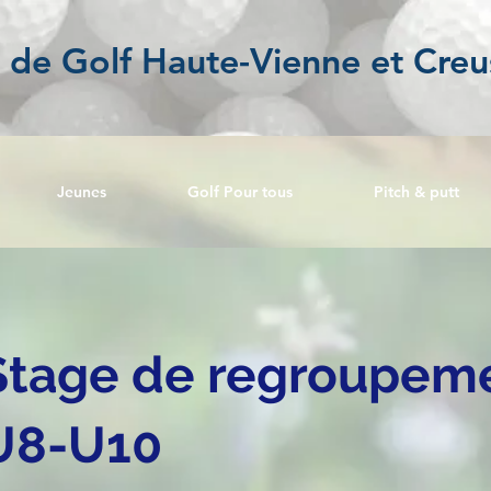
l de Golf Haute-Vienne et Creu
Jeunes
Golf Pour tous
Pitch & putt
Stage de regroupeme
U8-U10