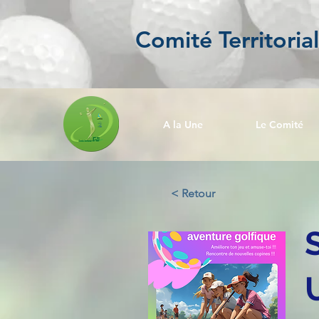
Comité Territoria
A la Une
Le Comité
< Retour