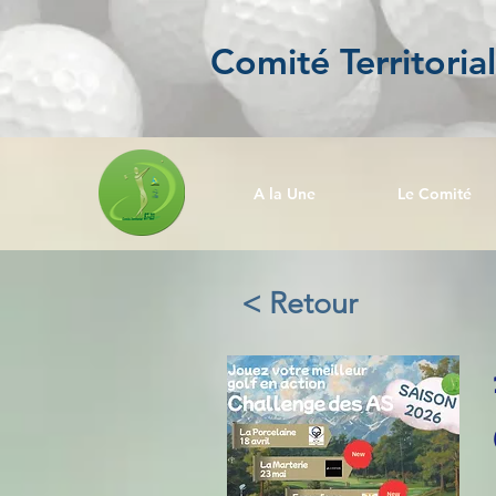
Comité Territoria
A la Une
Le Comité
< Retour