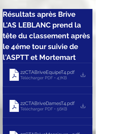
Résultats après Brive
L'AS LEBLANC prend la 
tête du classement après 
le 4éme tour suivie de 
l'ASPTT et Mortemart
22CTABriveEquipeT4
.pdf
Télécharger PDF • 47KB
22CTABriveDamesT4
.pdf
Télécharger PDF • 56KB