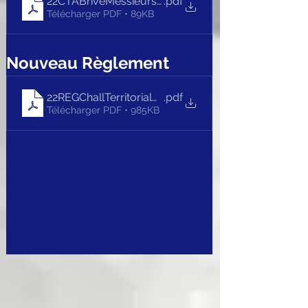
22CTABriveMessieursT4
.pdf
Télécharger PDF • 89KB
Nouveau Règlement
22REGChallTerritorialAssoc_V2
.pdf
Télécharger PDF • 985KB