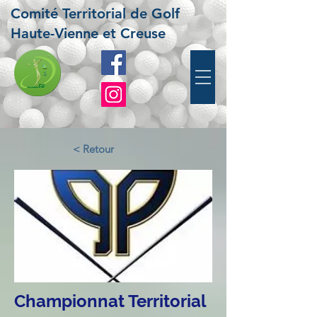
Comité Territorial de Golf
Haute-Vienne et Creuse
< Retour
Championnat Territorial