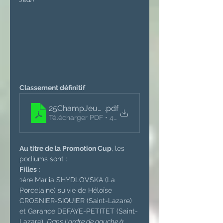
Classement définitif 
25ChampJeunesClassementDefinitif
.pdf
Télécharger PDF • 421KB
Au titre de la Promotion Cup
, les 
podiums sont :
Filles :
1ère Mariia SHYDLOVSKA (La 
Porcelaine) suivie de Héloïse 
CROSNIER-SIQUIER (Saint-Lazare) 
et Garance DEFAYE-PETITET (Saint-
Lazare). 
Dans l'ordre de gauche à 