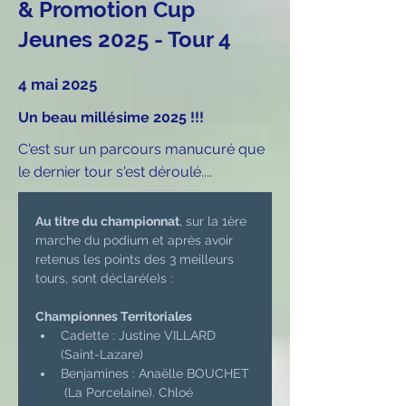
& Promotion Cup
Jeunes 2025 - Tour 4
4 mai 2025
Un beau millésime 2025 !!!
C'est sur un parcours manucuré que
le dernier tour s'est déroulé....
Au titre du championnat
, sur la 1ère 
marche du podium et après avoir 
retenus les points des 3 meilleurs 
tours, sont déclaré(e)s :
Championnes Territoriales 
Cadette : Justine VILLARD  
(Saint-Lazare) 
Benjamines : Anaëlle BOUCHET 
 (La Porcelaine). Chloé 