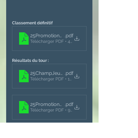
Classement définitif 
25PromotionCupClassementDefinitif
.pdf
Télécharger PDF • 423KB
Résultats du tour :
25ChampJeunesResultatsT4
.pdf
Télécharger PDF • 134KB
25PromotionCupResultatsT4
.pdf
Télécharger PDF • 92KB
Règlement