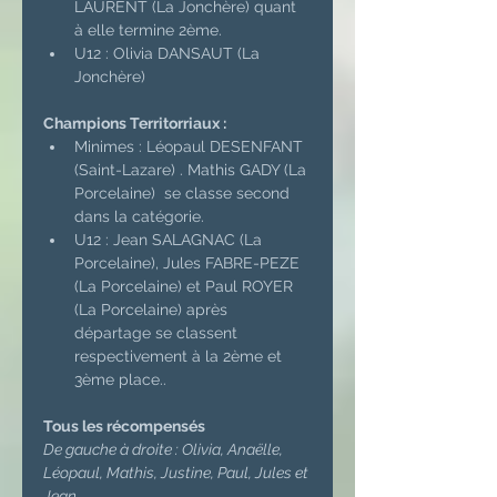
LAURENT (La Jonchère) quant 
à elle termine 2ème.
U12 : Olivia DANSAUT (La 
Jonchère)
Champions Territorriaux :
Minimes : Léopaul DESENFANT 
(Saint-Lazare) . Mathis GADY (La 
Porcelaine)  se classe second 
dans la catégorie.
U12 : Jean SALAGNAC (La 
Porcelaine), Jules FABRE-PEZE 
(La Porcelaine) et Paul ROYER 
(La Porcelaine) après 
départage se classent 
respectivement à la 2ème et 
3ème place..
Tous les récompensés
De gauche à droite : Olivia, Anaëlle, 
Léopaul, Mathis, Justine, Paul, Jules et 
Jean