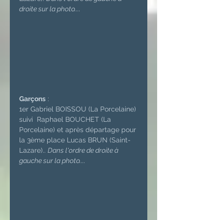
droite sur la photo....
Garçons
 :
1er Gabriel BOISSOU (La Porcelaine) 
suivi  Raphael BOUCHET (La 
Porcelaine) et après départage pour 
la 3ème place Lucas BRUN (Saint-
Lazare).. 
Dans l'ordre de droite à 
gauche sur la photo....