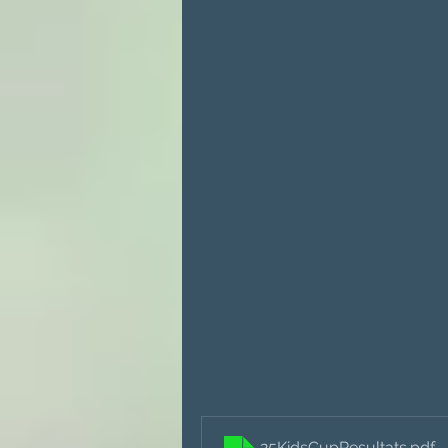
25KidsCupResultats
.pdf