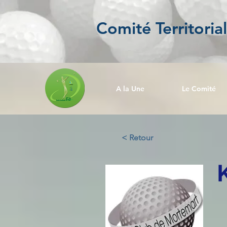
Comité Territoria
A la Une
Le Comité
< Retour