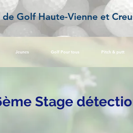
l de Golf Haute-Vienne et Creu
Jeunes
Golf Pour tous
Pitch & putt
6ème Stage détecti