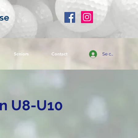
se
Seniors
Contact
Se connecter
on U8-U10