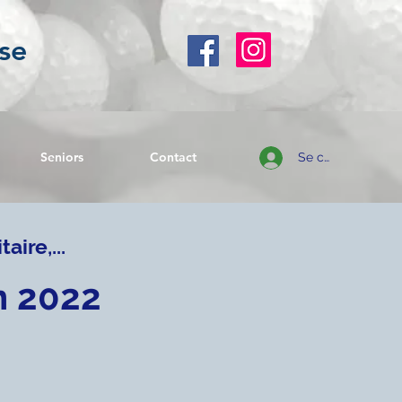
se
Seniors
Contact
Se connecter
aire,...
n 2022