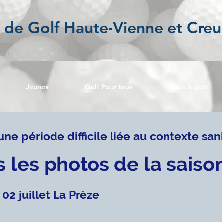
l de Golf Haute-Vienne et Creu
Jeunes
Golf Pour tous
Pitch & putt
ne période difficile liée au contexte sanit
s les photos de la saiso
02 juillet La Prèze