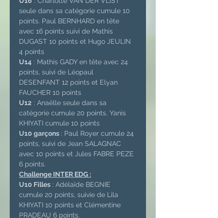
U16
 : Charlotte VAN DER VLIST 
seule dans sa catégorie cumule 10 
points. Paul BERNHARD en tête 
avec 16 points suivi de Mathis 
DUGAST 10 points et Hugo JEULIN 
4 points
U14
 : Mathis GADY en tête avec 24 
points, suivi de Léopaul 
DESENFANT 12 points et Elyan 
FAUCHER 10 points
U12
 : Anaëlle seule dans sa 
catégorie cumule 20 points. Yanis 
KHIYATI cumule 10 points
U10 garçons 
: Paul Royer cumule 24 
points, suivi de Jean SALAGNAC 
avec 10 points et Jules FABRE PEZE 
6 points. 
Challenge INTER EDG :
U10 Filles 
: Adélaïde BEGNIE 
cumule 20 points, suivie de Lila 
KHIYATI 10 points et Clémentine 
PRADEAU 6 points.