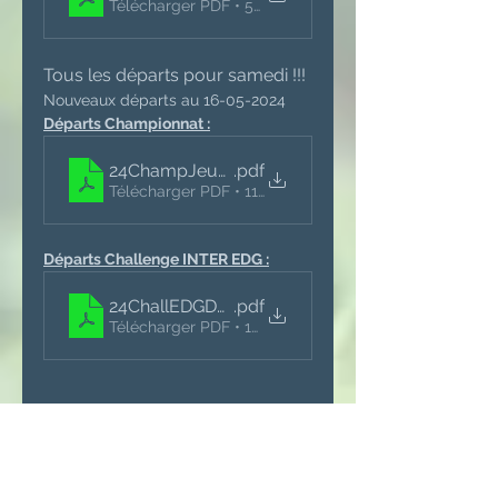
Télécharger PDF • 54KB
Tous les départs pour samedi !!!
Nouveaux départs au 16-05-2024
Départs Championnat :
24ChampJeunesDepartsT3V2
.pdf
Télécharger PDF • 112KB
Départs Challenge INTER EDG :
24ChallEDGDepartsT3V2
.pdf
Télécharger PDF • 107KB