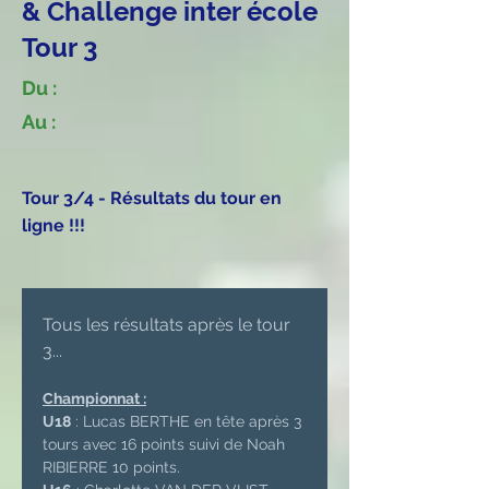
& Challenge inter école
Tour 3
Du :
Au :
Tour 3/4 - Résultats du tour en
ligne !!!
Tous les résultats après le tour 
3...
Championnat :
U18
 : Lucas BERTHE en tête après 3 
tours avec 16 points suivi de Noah 
RIBIERRE 10 points.