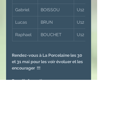
Gabriel
BOISSOU
U12 Garçons
Lucas
BRUN
U12 Garçons
Raphael
BOUCHET
U12 Garçons
Rendez-vous à La Porcelaine les 30 
et 31 mai pour les voir évoluer et les 
encourager  !!!
Pus d'informations 
www.ligue-golfna.org
Qualification Régionale Jeunes Zone Nord | ligue-golfna
Règlement des Qualifications 