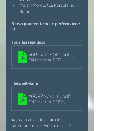
Martin Moreul (La Porcelaine) - 
8ème 
Bravo pour cette belle performance 
!!!
Tous les résultats
26RésulatsQRZ-Nord
.pdf
Télécharger PDF • 129KB
Liste officielle 
:
26QRZNord_ListeOfficielle
.pdf
Télécharger PDF • 50KB
14 jeunes de notre comité 
participeront à l'évènement  !!!! 