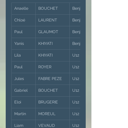
Anaelle
BOUCHET
Benjamins Filles
Chloé
LAURENT
Benjamins Filles
Paul
GLAUMOT
Benjamins Garçons
Yanis
KHIYATI
Benjamins Garçons
Lila
KHIYATI
U12 Filles
Paul
ROYER
U12 Garçons
Jules
FABRE PEZE
U12 Garçons
Gabriel
BOUCHET
U12 Garçons
Eloi
BRUGERIE
U12 Garçons
Martin
MOREUL
U12 Garçons
Liam
VEVAUD
U12 Garçons