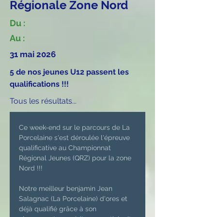
Régionale Zone Nord
Du :
Au :
31 mai 2026
5 de nos jeunes U12 passent les
qualifications !!!
Tous les résultats...
Ce week-end sur le parcours de La 
Porcelaine s'est déroulée l'épreuve 
qualificative au Championnat 
Régional Jeunes (QRZ) pour la zone 
Nord !!!
Notre meilleur benjamin Jean 
Salagnac (La Porcelaine) d'ores et 
déjà qualifié grâce à son 