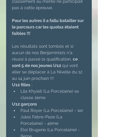
classement au mérite ne participait 
pas à cette épreuve.
Pour les autres il a fallu batailler sur 
le parcours car les quotas étaient 
faibles !!!
Les résultats sont tombés et si 
aucun de nos Benjamin(e)s n'a 
réussi à passé la qualification, 
ce 
sont 5 de nos jeunes U12 
qui vont 
aller se déplacer à La Nivelle du 12 
au 14 juin prochain !!!
U12 filles
 : 
Lila Khyiati (La Porcelaine) se 
classe 2ème 
U12 garçons
Paul Royer (La Porcelaine) - 1er 
Jules Fabre-Peze (La 
Porcelaine) - 4ème
Eloi Brugerie (La Porcelaine) - 
6ème