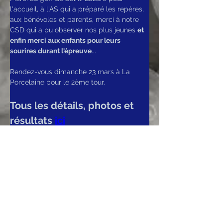
l'accueil, à l'AS qui a préparé les repères, 
aux bénévoles et parents, merci à notre 
CSD qui a pu observer nos plus jeunes 
et 
enfin merci aux enfants pour leurs 
sourires durant l'épreuve
...
Rendez-vous dimanche 23 mars à La 
Porcelaine pour le 2ème tour.
Tous les détails, photos et 
résultats 
ici