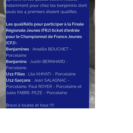
notamment pour chez les benjamins dont 
seuls les 4 premiers étaient qualifiés.
Les qualifié()s pour participer à la Finale 
Régionale Jeunes (FRJ) ticket d'entrée 
pour le Championnat de France Jeunes 
(CFJ) :
Benjamines
 : Anaëlle BOUCHET - 
Porcelaine
Benjamins
 : Justin BERNHARD - 
Porcelaine
U12 Filles
 : Lila KHIYATI - Porcelaine
U12 Garçons
 : Jean SALAGNAC - 
Porcelaine, Paul ROYER - Porcelaine et 
Jules FABRE-PEZE - Porcelaine
Bravo à toutes et tous !!!!
Tous les résultats sur le site de la 
ligue 
ici