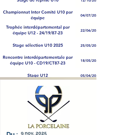
12/10/2025
Championnat Inter Comité U10 par
04/07/2025
équipe
Trophée interdépartemental par
22/06/2025
équipe U12 - 24/19/87-23
Stage sélection U10 2025
25/05/2025
Rencontre interdépartementale par
18/05/2025
équipe U10 - CD19/CT87-23
Stage U12
05/04/2025
Stage Détection-Pré-Sélection U10
16/03/2025
2025-3
Stage Détection & Pré Sélection U10
02/02/2025
- 1
3ème Stage Détection - Pré Sélection
01/12/2024
9 nov. 2025
Du :